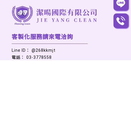
@268kkmjt
03-3778558
94012943
jieyangcleaning@gmail.com
桃園市八德區永豐路482巷17號
服務項目
最新消息
清潔實績
病媒防治
人才招募
預約估價
聯絡我們
清潔公司
桃園清潔公司
八德清潔公司
中壢清潔公司
清潔公司推薦